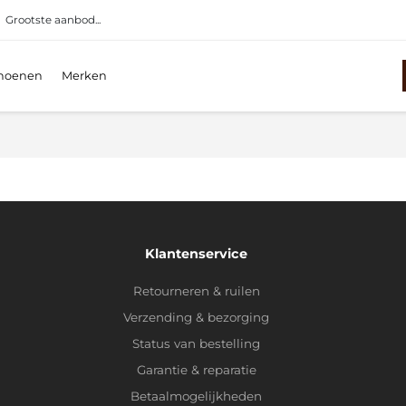
Grootste aanbod...
hoenen
Merken
Klantenservice
Retourneren & ruilen
Verzending & bezorging
Status van bestelling
Garantie & reparatie
Betaalmogelijkheden