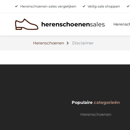
Herenschoenen sales vergelijken
Veilig sale shoppen
herenschoenen
sales
Herensc
.
Herenschoenen
Disclaimer
Populaire
categorieën
Herenschoenen